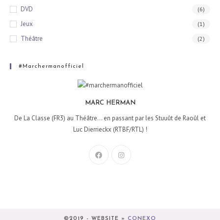
DVD
(6)
Jeux
(1)
Théâtre
(2)
#marchermanofficiel
MARC HERMAN
De La Classe (FR3) au Théâtre... en passant par les Stuuût de Raoûl et
Luc Dierrieckx (RTBF/RTL) !
©2019 - WEBSITE »
CONEXO