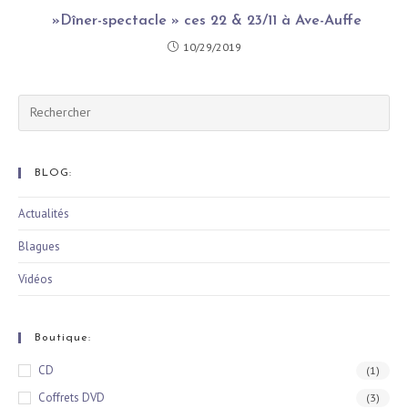
»Dîner-spectacle » ces 22 & 23/11 à Ave-Auffe
10/29/2019
Rechercher
sur
ce
site
BLOG:
Actualités
Blagues
Vidéos
Boutique:
CD
(1)
Coffrets DVD
(3)