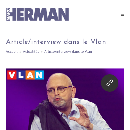
Skip
to
content
Article/interview dans le Vlan
Accueil
»
Actualités
»
Article/interview dans le Vlan
Ouvrir
dans
un
nouvel
onglet