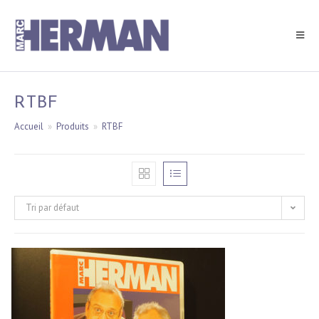
Skip
to
content
RTBF
Accueil
»
Produits
»
RTBF
Tri par défaut