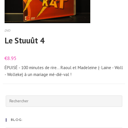
DVD
Le Stuuût 4
€
8.95
ÉPUISÉ - 100 minutes de rire... Raoul et Madeleine (- Laine - Woll
- Wolleke) à un mariage mé-dié-val !
Rechercher
sur
ce
site
BLOG: