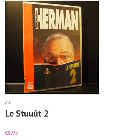
DVD
Le Stuuût 2
€
8.95